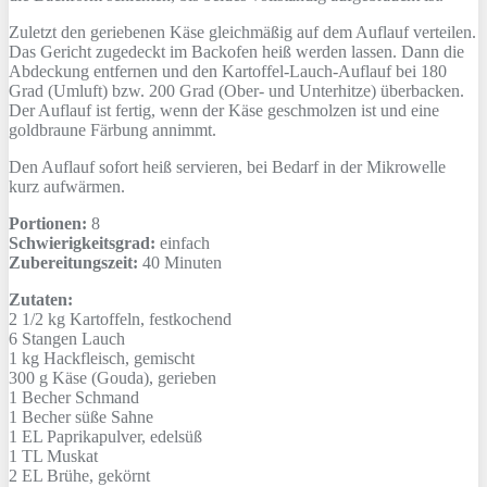
Zuletzt den geriebenen Käse gleichmäßig auf dem Auflauf verteilen.
Das Gericht zugedeckt im Backofen heiß werden lassen. Dann die
Abdeckung entfernen und den Kartoffel-Lauch-Auflauf bei 180
Grad (Umluft) bzw. 200 Grad (Ober- und Unterhitze) überbacken.
Der Auflauf ist fertig, wenn der Käse geschmolzen ist und eine
goldbraune Färbung annimmt.
Den Auflauf sofort heiß servieren, bei Bedarf in der Mikrowelle
kurz aufwärmen.
Portionen:
8
Schwierigkeitsgrad:
einfach
Zubereitungszeit:
40 Minuten
Zutaten:
2 1/2 kg
Kartoffeln, festkochend
6 Stangen
Lauch
1 kg
Hackfleisch, gemischt
300 g
Käse (Gouda), gerieben
1 Becher
Schmand
1 Becher
süße Sahne
1 EL
Paprikapulver, edelsüß
1 TL
Muskat
2 EL
Brühe, gekörnt