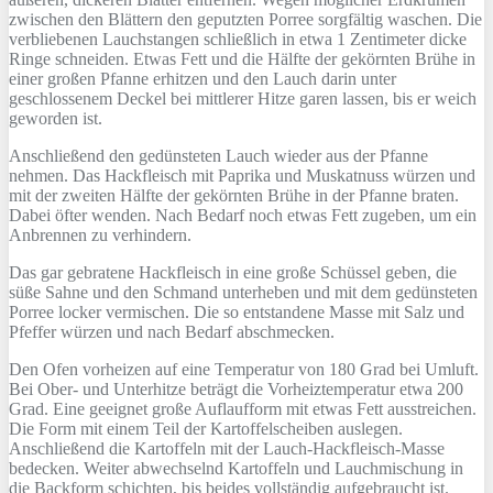
zwischen den Blättern den geputzten Porree sorgfältig waschen. Die
verbliebenen Lauchstangen schließlich in etwa 1 Zentimeter dicke
Ringe schneiden. Etwas Fett und die Hälfte der gekörnten Brühe in
einer großen Pfanne erhitzen und den Lauch darin unter
geschlossenem Deckel bei mittlerer Hitze garen lassen, bis er weich
geworden ist.
Anschließend den gedünsteten Lauch wieder aus der Pfanne
nehmen. Das Hackfleisch mit Paprika und Muskatnuss würzen und
mit der zweiten Hälfte der gekörnten Brühe in der Pfanne braten.
Dabei öfter wenden. Nach Bedarf noch etwas Fett zugeben, um ein
Anbrennen zu verhindern.
Das gar gebratene Hackfleisch in eine große Schüssel geben, die
süße Sahne und den Schmand unterheben und mit dem gedünsteten
Porree locker vermischen. Die so entstandene Masse mit Salz und
Pfeffer würzen und nach Bedarf abschmecken.
Den Ofen vorheizen auf eine Temperatur von 180 Grad bei Umluft.
Bei Ober- und Unterhitze beträgt die Vorheiztemperatur etwa 200
Grad. Eine geeignet große Auflaufform mit etwas Fett ausstreichen.
Die Form mit einem Teil der Kartoffelscheiben auslegen.
Anschließend die Kartoffeln mit der Lauch-Hackfleisch-Masse
bedecken. Weiter abwechselnd Kartoffeln und Lauchmischung in
die Backform schichten, bis beides vollständig aufgebraucht ist.