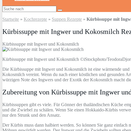
Startseite
»
Kochrezepte
»
Suppen Rezepte
»
Kürbissuppe mit Ingw
Kürbissuppe mit Ingwer und Kokosmilch Re
Kürbissuppe mit Ingwer und Kokosmilch
Kürbissuppe mit Ingwer und Kokosmilch ©iStockphoto/TeodoraDjor
Die Kürbissuppe mit Ingwer und Kokosmilch ist eine wärmende und 
Kokosmilch vereint. Wenn du nach einer köstlichen und gesunden Art 
würzigen Note des Ingwers und der Exotik der Kokosmilch macht d
Zubereitung von Kürbissuppe mit Ingwer un
Kürbissuppen gibt es viele. Für Gönner der thailändischen Küche emp
und die Zwiebel zu schälen. Wenn Sie einen Hokkaido-Kürbis verwende
nur den Strunk und den Ansatz.
Der Kürbis muss dann halbiert werden. So können Sie ganz einfach m
Möhren gewürfelt werden. Der Ingwer und die Zwiebeln sollten ebenfa