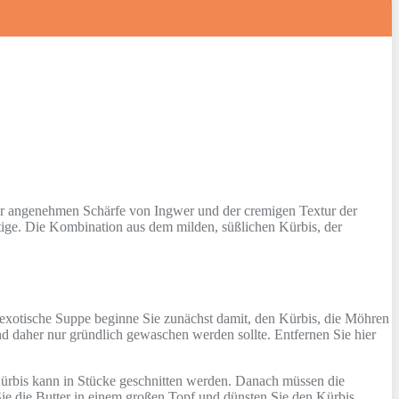
er angenehmen Schärfe von Ingwer und der cremigen Textur der
tige. Die Kombination aus dem milden, süßlichen Kürbis, der
 exotische Suppe beginne Sie zunächst damit, den Kürbis, die Möhren
d daher nur gründlich gewaschen werden sollte. Entfernen Sie hier
Kürbis kann in Stücke geschnitten werden. Danach müssen die
ie die Butter in einem großen Topf und dünsten Sie den Kürbis