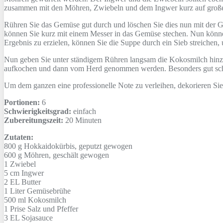
zusammen mit den Möhren, Zwiebeln und dem Ingwer kurz auf groß
Rühren Sie das Gemüse gut durch und löschen Sie dies nun mit der G
können Sie kurz mit einem Messer in das Gemüse stechen. Nun können 
Ergebnis zu erzielen, können Sie die Suppe durch ein Sieb streichen, 
Nun geben Sie unter ständigem Rühren langsam die Kokosmilch hinzu 
aufkochen und dann vom Herd genommen werden. Besonders gut schme
Um dem ganzen eine professionelle Note zu verleihen, dekorieren Sie
Portionen:
6
Schwierigkeitsgrad:
einfach
Zubereitungszeit:
20 Minuten
Zutaten:
800 g
Hokkaidokürbis, geputzt gewogen
600 g
Möhren, geschält gewogen
1
Zwiebel
5 cm
Ingwer
2 EL
Butter
1 Liter
Gemüsebrühe
500 ml
Kokosmilch
1 Prise
Salz und Pfeffer
3 EL
Sojasauce