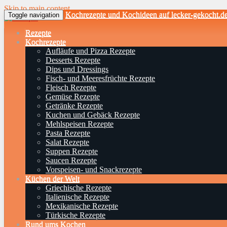
Skip to main content
Kochrezepte und Kochideen auf lecker-gekocht.d
Toggle navigation
Rezepte
Kochrezepte
Aufläufe und Pizza Rezepte
Desserts Rezepte
Dips und Dressings
Fisch- und Meeresfrüchte Rezepte
Fleisch Rezepte
Gemüse Rezepte
Getränke Rezepte
Kuchen und Gebäck Rezepte
Mehlspeisen Rezepte
Pasta Rezepte
Salat Rezepte
Suppen Rezepte
Saucen Rezepte
Vorspeisen- und Snackrezepte
Küchen der Welt
Griechische Rezepte
Italienische Rezepte
Mexikanische Rezepte
Türkische Rezepte
Rund ums Kochen