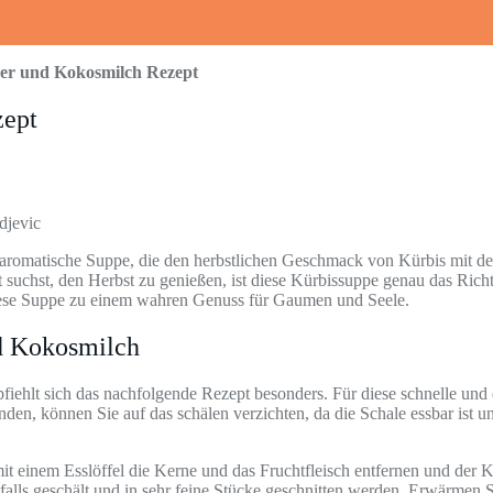
er und Kokosmilch Rezept
zept
djevic
aromatische Suppe, die den herbstlichen Geschmack von Kürbis mit d
suchst, den Herbst zu genießen, ist diese Kürbissuppe genau das Rich
iese Suppe zu einem wahren Genuss für Gaumen und Seele.
d Kokosmilch
fiehlt sich das nachfolgende Rezept besonders. Für diese schnelle und
n, können Sie auf das schälen verzichten, da die Schale essbar ist un
it einem Esslöffel die Kerne und das Fruchtfleisch entfernen und der 
lls geschält und in sehr feine Stücke geschnitten werden. Erwärmen S