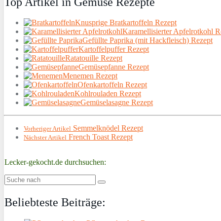
Top Artikel in Gemüse Rezepte
Knusprige Bratkartoffeln Rezept
Karamellisierter Apfelrotkohl R
Gefüllte Paprika (mit Hackfleisch) Rezept
Kartoffelpuffer Rezept
Ratatouille Rezept
Gemüsepfanne Rezept
Menemen Rezept
Ofenkartoffeln Rezept
Kohlrouladen Rezept
Gemüselasagne Rezept
Semmelknödel Rezept
Vorheriger Artikel
French Toast Rezept
Nächster Artikel
Lecker-gekocht.de durchsuchen:
Beliebteste Beiträge: