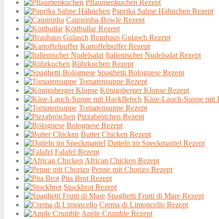
Pflaumenkuchen Rezept
Paprika Sahne Hähnchen Rezept
Caipirinha-Bowle Rezept
Köttbullar Rezept
Brauhaus Gulasch Rezept
Kartoffelpuffer Rezept
Italienischer Nudelsalat Rezept
Rührkuchen Rezept
Spaghetti Bolognese Rezept
Tomatensuppe Rezept
Königsberger Klopse Rezept
Käse-Lauch-Suppe mit H
Tomatensuppe Rezept
Pizzabrötchen Rezept
Bolognese Rezept
Butter Chicken Rezept
Datteln im Speckmantel Rezept
Falafel Rezept
African Chicken Rezept
Penne mit Chorizo Rezept
Pita Brot Rezept
Stockbrot Rezept
Spaghetti Frutti di Mare Rezept
Crema di Limoncello Rezept
Apple Crumble Rezept