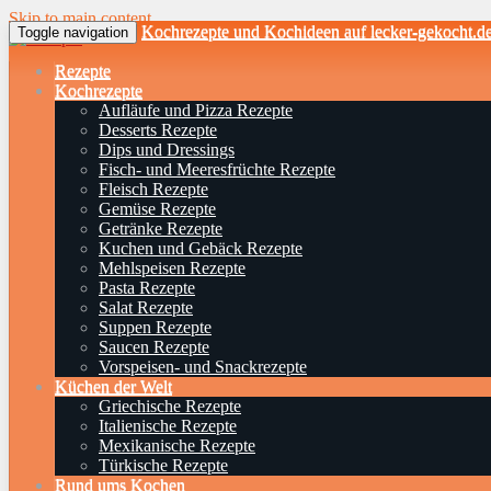
Skip to main content
Kochrezepte und Kochideen auf lecker-gekocht.d
Toggle navigation
Rezepte
Kochrezepte
Aufläufe und Pizza Rezepte
Desserts Rezepte
Dips und Dressings
Fisch- und Meeresfrüchte Rezepte
Fleisch Rezepte
Gemüse Rezepte
Getränke Rezepte
Kuchen und Gebäck Rezepte
Mehlspeisen Rezepte
Pasta Rezepte
Salat Rezepte
Suppen Rezepte
Saucen Rezepte
Vorspeisen- und Snackrezepte
Küchen der Welt
Griechische Rezepte
Italienische Rezepte
Mexikanische Rezepte
Türkische Rezepte
Rund ums Kochen