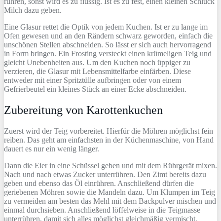
rühren, sonst wird es zu flüssig. Ist es zu fest, einen kleinen Schluck
Milch dazu geben.
Eine Glasur rettet die Optik von jedem Kuchen. Ist er zu lange im
Ofen gewesen und an den Rändern schwarz geworden, einfach die
unschönen Stellen abschneiden. So lässt er sich auch hervorragend
in Form bringen. Ein Frosting versteckt einen krümeligen Teig und
gleicht Unebenheiten aus. Um den Kuchen noch üppiger zu
verzieren, die Glasur mit Lebensmittelfarbe einfärben. Diese
entweder mit einer Spritztülle aufbringen oder von einem
Gefrierbeutel ein kleines Stück an einer Ecke abschneiden.
Zubereitung von Karottenkuchen
Zuerst wird der Teig vorbereitet. Hierfür die Möhren möglichst fein
reiben. Das geht am einfachsten in der Küchenmaschine, von Hand
dauert es nur ein wenig länger.
Dann die Eier in eine Schüssel geben und mit dem Rührgerät mixen.
Nach und nach etwas Zucker unterrühren. Den Zimt bereits dazu
geben und ebenso das Öl einrühren. Anschließend dürfen die
geriebenen Möhren sowie die Mandeln dazu. Um Klumpen im Teig
zu vermeiden am besten das Mehl mit dem Backpulver mischen und
einmal durchsieben. Anschließend löffelweise in die Teigmasse
unterrühren, damit sich alles möglichst gleichmäßig vermischt.