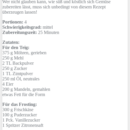
Wer nicht glauben kann, wie süß und köstlich sich Gemüse
zubereiten lässt, muss sich unbedingt von diesem Rezept
überzeugen lassen!
Portionen:
4
Schwierigkeitsgrad:
mittel
Zubereitungszeit:
25 Minuten
Zutaten:
Für den Teig:
375 g
Möhren, gerieben
250 g
Mehl
2 TL
Backpulver
250 g
Zucker
1 TL
Zimtpulver
250 ml
Öl, neutrales
4
Eier
200 g
Mandeln, gemahlen
etwas
Fett für die Form
Für das Frosting:
300 g
Frischkäse
100 g
Puderzucker
1 Pck.
Vanillezucker
1 Spritzer
Zitronensaft