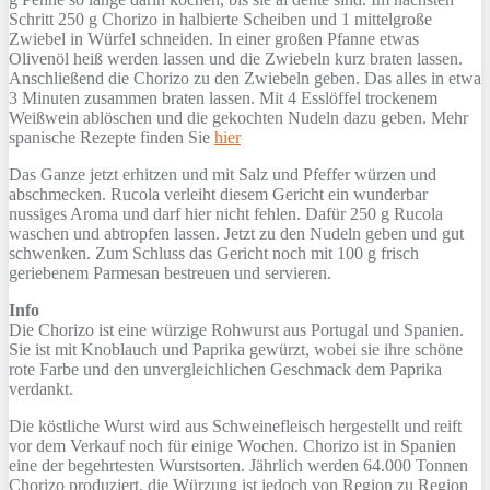
Schritt 250 g Chorizo in halbierte Scheiben und 1 mittelgroße
Zwiebel in Würfel schneiden. In einer großen Pfanne etwas
Olivenöl heiß werden lassen und die Zwiebeln kurz braten lassen.
Anschließend die Chorizo zu den Zwiebeln geben. Das alles in etwa
3 Minuten zusammen braten lassen. Mit 4 Esslöffel trockenem
Weißwein ablöschen und die gekochten Nudeln dazu geben. Mehr
spanische Rezepte finden Sie
hier
Das Ganze jetzt erhitzen und mit Salz und Pfeffer würzen und
abschmecken. Rucola verleiht diesem Gericht ein wunderbar
nussiges Aroma und darf hier nicht fehlen. Dafür 250 g Rucola
waschen und abtropfen lassen. Jetzt zu den Nudeln geben und gut
schwenken. Zum Schluss das Gericht noch mit 100 g frisch
geriebenem Parmesan bestreuen und servieren.
Info
Die Chorizo ist eine würzige Rohwurst aus Portugal und Spanien.
Sie ist mit Knoblauch und Paprika gewürzt, wobei sie ihre schöne
rote Farbe und den unvergleichlichen Geschmack dem Paprika
verdankt.
Die köstliche Wurst wird aus Schweinefleisch hergestellt und reift
vor dem Verkauf noch für einige Wochen. Chorizo ist in Spanien
eine der begehrtesten Wurstsorten. Jährlich werden 64.000 Tonnen
Chorizo produziert, die Würzung ist jedoch von Region zu Region