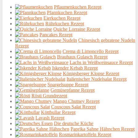
Pflaumenkuchen Rezept
Pfannkuchen Rezept
Eierkuchen Rezept
Rührkuchen Rezept
Quiche Lorraine Rezept
Pancakes Rezept
Chinesisch gebratene Nudeln
Rezept
Crema di Limoncello Rezept
Brauhaus Gulasch Rezept
Lachs in Weißweinsauce Rezept
Iskender Kebab Rezept
Königsberger Klopse Rezept
Italienischer Nudelsalat Rezept
Spargelsuppe Rezept
Gemüsepfanne Rezept
Rösti Grundrezept
Mango Chutney Rezept
Couscous Salat Rezept
Köttbullar Rezept
Lavash Rezept
Die deutsche Küche
Paprika Sahne Hähnchen Rezept
Rosmarinkartoffeln Rezept