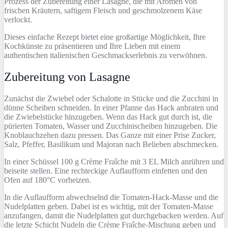
Prozess der Zubereitung einer Lasagne, die mit Aromen von
frischen Kräutern, saftigem Fleisch und geschmolzenem Käse
verlockt.
Dieses einfache Rezept bietet eine großartige Möglichkeit, Ihre
Kochkünste zu präsentieren und Ihre Lieben mit einem
authentischen italienischen Geschmackserlebnis zu verwöhnen.
Zubereitung von Lasagne
Zunächst die Zwiebel oder Schalotte in Stücke und die Zucchini in
dünne Scheiben schneiden. In einer Pfanne das Hack anbraten und
die Zwiebelstücke hinzugeben. Wenn das Hack gut durch ist, die
pürierten Tomaten, Wasser und Zucchinischeiben hinzugeben. Die
Knoblauchzehen dazu pressen. Das Ganze mit einer Prise Zucker,
Salz, Pfeffer, Basilikum und Majoran nach Belieben abschmecken.
In einer Schüssel 100 g Crème Fraîche mit 3 EL Milch anrühren und
beiseite stellen. Eine rechteckige Auflaufform einfetten und den
Ofen auf 180°C vorheizen.
In die Auflaufform abwechselnd die Tomaten-Hack-Masse und die
Nudelplatten geben. Dabei ist es wichtig, mit der Tomaten-Masse
anzufangen, damit die Nudelplatten gut durchgebacken werden. Auf
die letzte Schicht Nudeln die Crème Fraîche-Mischung geben und