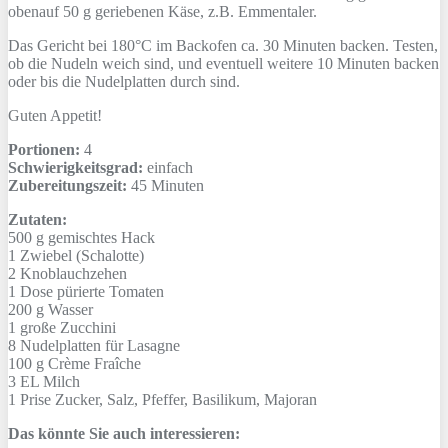
obenauf 50 g geriebenen Käse, z.B. Emmentaler.
Das Gericht bei 180°C im Backofen ca. 30 Minuten backen. Testen,
ob die Nudeln weich sind, und eventuell weitere 10 Minuten backen
oder bis die Nudelplatten durch sind.
Guten Appetit!
Portionen:
4
Schwierigkeitsgrad:
einfach
Zubereitungszeit:
45 Minuten
Zutaten:
500 g
gemischtes Hack
1
Zwiebel (Schalotte)
2
Knoblauchzehen
1 Dose
pürierte Tomaten
200 g
Wasser
1
große Zucchini
8
Nudelplatten für Lasagne
100 g
Crème Fraîche
3 EL
Milch
1 Prise
Zucker, Salz, Pfeffer, Basilikum, Majoran
Das könnte Sie auch interessieren: