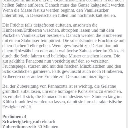
heißen Sahne auflösen. Danach muss das Ganze kaltgestellt werden.
Wenn die Masse fest zu werden beginnt, den Vanillezucker
unterrühren, in Dessertschalen füllen und nochmals kalt stellen.
Die Früchte falls tiefgefroren auftauen, ansonsten die
Himbeeren/Erdbeeren waschen, abtropfen lassen und mit dem
Päckchen Vanillezucker bestreuen. Danach werden die Himbeeren
mit einem Stabmixer fein püriert. Die so entstandene Fruchtsoße auf
einen flachen Teller geben. Wenn gewünscht zur Dekoration mit
einem Holzstäbchen oder auch wahlweise Zahnstocher im Zickzack
durch die Soße fahren und beliebige Muster entstehen lassen. Die
gut gekühlte Panacotta nun vorsichtig auf den so verzierten
Fruchtspiegel stürzen und mit den frischen Minzblättchen und den
Schokostäbchen garnieren. Falls gewünscht auch noch Himbeeren,
Erdbeeren oder andere Früchte zur Dekoration hinzufügen.
Bei der Zubereitung von Pannacotta ist es wichtig, die Gelatine
gründlich aufzulösen, um eine homogene Konsistenz zu erreichen.
Es empfiehlt sich, die Pannacotta mindestens vier Stunden lang im
Kühlschrank fest werden zu lassen, damit sie ihre charakteristische
Festigkeit erhält.
Portionen:
4
Schwierigkeitsgrad:
einfach
Zubereitungszeit:
30 Minuten