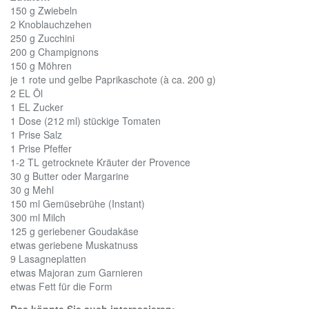
150 g
Zwiebeln
2
Knoblauchzehen
250 g
Zucchini
200 g
Champignons
150 g
Möhren
je 1
rote und gelbe Paprikaschote (à ca. 200 g)
2 EL
Öl
1 EL
Zucker
1 Dose
(212 ml) stückige Tomaten
1 Prise
Salz
1 Prise
Pfeffer
1-2 TL
getrocknete Kräuter der Provence
30 g
Butter oder Margarine
30 g
Mehl
150 ml
Gemüsebrühe (Instant)
300 ml
Milch
125 g
geriebener Goudakäse
etwas
geriebene Muskatnuss
9
Lasagneplatten
etwas
Majoran zum Garnieren
etwas
Fett für die Form
Das könnte Sie auch interessieren: