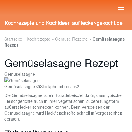
Skip
Toggl
to
naviga
main
content
Kochrezepte und Kochideen auf lecker-gekocht.de
Startseite
»
Kochrezepte
»
Gemüse Rezepte
»
Gemüselasagne
Rezept
Gemüselasagne Rezept
Gemüselasagne
Gemüselasagne ©iStockphoto/bhofack2
Die Gemüselasagne ist ein Paradebeispiel dafür, dass typische
Fleischgerichte auch in ihrer vegetarischen Zubereitungsform
äußerst lecker schmecken können. Beim Verspeisen der
Gemüselasagne wird Hackfleischsoße schnell in Vergessenheit
geraten.