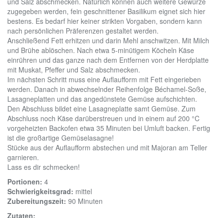
und Salz abschmecken. Natürlich können auch weitere Gewürze
zugegeben werden, fein geschnittener Basilikum eignet sich hier
bestens. Es bedarf hier keiner strikten Vorgaben, sondern kann
nach persönlichen Präferenzen gestaltet werden.
Anschließend Fett erhitzen und darin Mehl anschwitzen. Mit Milch
und Brühe ablöschen. Nach etwa 5-minütigem Köcheln Käse
einrühren und das ganze nach dem Entfernen von der Herdplatte
mit Muskat, Pfeffer und Salz abschmecken.
Im nächsten Schritt muss eine Auflaufform mit Fett eingerieben
werden. Danach in abwechselnder Reihenfolge Béchamel-Soße,
Lasagneplatten und das angedünstete Gemüse aufschichten.
Den Abschluss bildet eine Lasagneplatte samt Gemüse. Zum
Abschluss noch Käse darüberstreuen und in einem auf 200 °C
vorgeheizten Backofen etwa 35 Minuten bei Umluft backen. Fertig
ist die großartige Gemüselasagne!
Stücke aus der Auflaufform abstechen und mit Majoran am Teller
garnieren.
Lass es dir schmecken!
Portionen:
4
Schwierigkeitsgrad:
mittel
Zubereitungszeit:
90 Minuten
Zutaten: