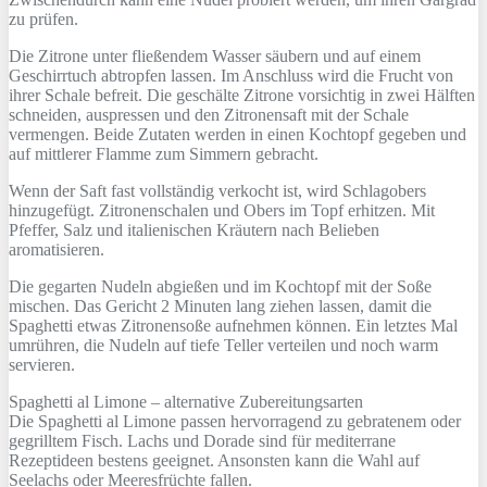
zu prüfen.
Die Zitrone unter fließendem Wasser säubern und auf einem
Geschirrtuch abtropfen lassen. Im Anschluss wird die Frucht von
ihrer Schale befreit. Die geschälte Zitrone vorsichtig in zwei Hälften
schneiden, auspressen und den Zitronensaft mit der Schale
vermengen. Beide Zutaten werden in einen Kochtopf gegeben und
auf mittlerer Flamme zum Simmern gebracht.
Wenn der Saft fast vollständig verkocht ist, wird Schlagobers
hinzugefügt. Zitronenschalen und Obers im Topf erhitzen. Mit
Pfeffer, Salz und italienischen Kräutern nach Belieben
aromatisieren.
Die gegarten Nudeln abgießen und im Kochtopf mit der Soße
mischen. Das Gericht 2 Minuten lang ziehen lassen, damit die
Spaghetti etwas Zitronensoße aufnehmen können. Ein letztes Mal
umrühren, die Nudeln auf tiefe Teller verteilen und noch warm
servieren.
Spaghetti al Limone – alternative Zubereitungsarten
Die Spaghetti al Limone passen hervorragend zu gebratenem oder
gegrilltem Fisch. Lachs und Dorade sind für mediterrane
Rezeptideen bestens geeignet. Ansonsten kann die Wahl auf
Seelachs oder Meeresfrüchte fallen.