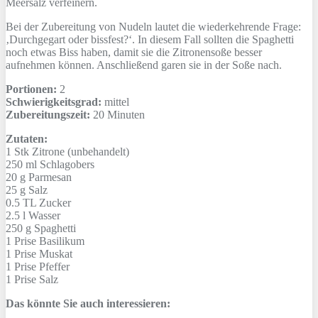
Meersalz verfeinern.
Bei der Zubereitung von Nudeln lautet die wiederkehrende Frage:
‚Durchgegart oder bissfest?‘. In diesem Fall sollten die Spaghetti
noch etwas Biss haben, damit sie die Zitronensoße besser
aufnehmen können. Anschließend garen sie in der Soße nach.
Portionen:
2
Schwierigkeitsgrad:
mittel
Zubereitungszeit:
20 Minuten
Zutaten:
1 Stk
Zitrone (unbehandelt)
250 ml
Schlagobers
20 g
Parmesan
25 g
Salz
0.5 TL
Zucker
2.5 l
Wasser
250 g
Spaghetti
1 Prise
Basilikum
1 Prise
Muskat
1 Prise
Pfeffer
1 Prise
Salz
Das könnte Sie auch interessieren: