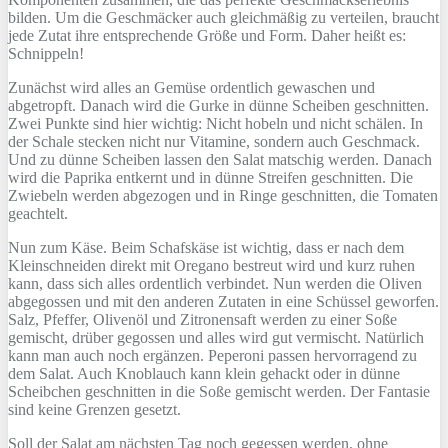
bilden. Um die Geschmäcker auch gleichmäßig zu verteilen, braucht
jede Zutat ihre entsprechende Größe und Form. Daher heißt es:
Schnippeln!
Zunächst wird alles an Gemüse ordentlich gewaschen und
abgetropft. Danach wird die Gurke in dünne Scheiben geschnitten.
Zwei Punkte sind hier wichtig: Nicht hobeln und nicht schälen. In
der Schale stecken nicht nur Vitamine, sondern auch Geschmack.
Und zu dünne Scheiben lassen den Salat matschig werden. Danach
wird die Paprika entkernt und in dünne Streifen geschnitten. Die
Zwiebeln werden abgezogen und in Ringe geschnitten, die Tomaten
geachtelt.
Nun zum Käse. Beim Schafskäse ist wichtig, dass er nach dem
Kleinschneiden direkt mit Oregano bestreut wird und kurz ruhen
kann, dass sich alles ordentlich verbindet. Nun werden die Oliven
abgegossen und mit den anderen Zutaten in eine Schüssel geworfen.
Salz, Pfeffer, Olivenöl und Zitronensaft werden zu einer Soße
gemischt, drüber gegossen und alles wird gut vermischt. Natürlich
kann man auch noch ergänzen. Peperoni passen hervorragend zu
dem Salat. Auch Knoblauch kann klein gehackt oder in dünne
Scheibchen geschnitten in die Soße gemischt werden. Der Fantasie
sind keine Grenzen gesetzt.
Soll der Salat am nächsten Tag noch gegessen werden, ohne