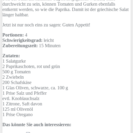
durchweicht zu sein, können Tomaten und Gurken ebenfalls
entkernt werden, so wie die Paprika. Damit ist der griechische Salat
länger haltbar.
Jetzt ist nur noch eins zu sagen: Guten Appetit!
Portionen:
4
Schwierigkeitsgrad:
leicht
Zubereitungszeit:
15 Minuten
Zutaten:
1
Salatgurke
2
Paprikaschoten, rot und grün
500 g
Tomaten
2
Zwiebeln
200
Schafskäse
1 Glas
Oliven, schwarze, ca. 100 g
1 Prise
Salz und Pfeffer
evtl.
Knoblauchsalz
1
Zitrone, Saft davon
125 ml
Olivenöl
1 Prise
Oregano
Das könnte Sie auch interessieren: