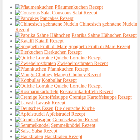
Pflaumenkuchen Rezept
Couscous Salat Rezept
Pancakes Rezept
Chinesisch gebratene Nudeln
Rezept
Paprika Sahne Hähnchen Rezept
Kataifi Rezept
Spaghetti Frutti di Mare Rezept
Eierkuchen Rezept
Quiche Lorraine Rezept
Zwiebelrostbraten Rezept
Pfannkuchen Rezept
Mango Chutney Rezept
Köttbullar Rezept
Quiche Lorraine Rezept
Rosmarinkartoffeln Rezept
Cremige Kartoffelsuppe Rezept
Lavash Rezept
Die deutsche Küche
Apfelstrudel Rezept
Gemüselasagne Rezept
Semmelknödel Rezept
Salsa Rezept
Hackbraten Rezept