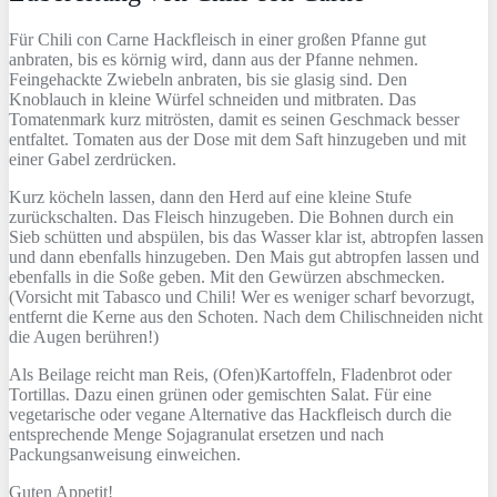
Für Chili con Carne Hackfleisch in einer großen Pfanne gut
anbraten, bis es körnig wird, dann aus der Pfanne nehmen.
Feingehackte Zwiebeln anbraten, bis sie glasig sind. Den
Knoblauch in kleine Würfel schneiden und mitbraten. Das
Tomatenmark kurz mitrösten, damit es seinen Geschmack besser
entfaltet. Tomaten aus der Dose mit dem Saft hinzugeben und mit
einer Gabel zerdrücken.
Kurz köcheln lassen, dann den Herd auf eine kleine Stufe
zurückschalten. Das Fleisch hinzugeben. Die Bohnen durch ein
Sieb schütten und abspülen, bis das Wasser klar ist, abtropfen lassen
und dann ebenfalls hinzugeben. Den Mais gut abtropfen lassen und
ebenfalls in die Soße geben. Mit den Gewürzen abschmecken.
(Vorsicht mit Tabasco und Chili! Wer es weniger scharf bevorzugt,
entfernt die Kerne aus den Schoten. Nach dem Chilischneiden nicht
die Augen berühren!)
Als Beilage reicht man Reis, (Ofen)Kartoffeln, Fladenbrot oder
Tortillas. Dazu einen grünen oder gemischten Salat. Für eine
vegetarische oder vegane Alternative das Hackfleisch durch die
entsprechende Menge Sojagranulat ersetzen und nach
Packungsanweisung einweichen.
Guten Appetit!