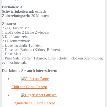
Portionen:
4
Schwierigkeitsgrad:
einfach
Zubereitungszeit:
20 Minuten
Zutaten:
250 g
Hackfleisch
1
große oder 2 kleine Zwiebeln
3
Knoblauchzehen
2 El
Tomatenmark
1 Dose
geschälte Tomaten
1 Dose
rote Bohnen (Kidney-Bohnen)
1 Dose
Mais
1 Prise
Salz, Pfeffer, Tabasco, Chili-Schoten, -flocken oder -pulver,
evtl. Kräutersalz
Das könnte Sie auch interessieren:
Chili con Carne Rezept
Ungarischer Gulasch Rezept